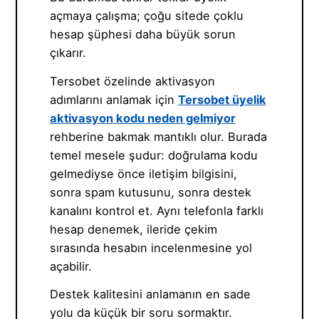
açmaya çalışma; çoğu sitede çoklu
hesap şüphesi daha büyük sorun
çıkarır.
Tersobet özelinde aktivasyon
adımlarını anlamak için
Tersobet üyelik
aktivasyon kodu neden gelmiyor
rehberine bakmak mantıklı olur. Burada
temel mesele şudur: doğrulama kodu
gelmediyse önce iletişim bilgisini,
sonra spam kutusunu, sonra destek
kanalını kontrol et. Aynı telefonla farklı
hesap denemek, ileride çekim
sırasında hesabın incelenmesine yol
açabilir.
Destek kalitesini anlamanın en sade
yolu da küçük bir soru sormaktır.