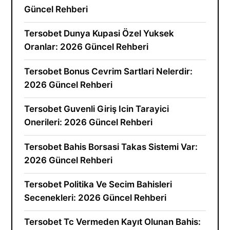
Güncel Rehberi
Tersobet Dunya Kupasi Özel Yuksek
Oranlar: 2026 Güncel Rehberi
Tersobet Bonus Cevrim Sartlari Nelerdir:
2026 Güncel Rehberi
Tersobet Guvenli Giriş Icin Tarayici
Onerileri: 2026 Güncel Rehberi
Tersobet Bahis Borsasi Takas Sistemi Var:
2026 Güncel Rehberi
Tersobet Politika Ve Secim Bahisleri
Secenekleri: 2026 Güncel Rehberi
Tersobet Tc Vermeden Kayıt Olunan Bahis: