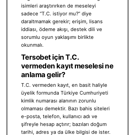
isimleri araştırırken de meseleyi
sadece “T.C. istiyor mu?” diye
daraltmamak gerekir; erişim, lisans
iddiası, ödeme akışı, destek dili ve
sorumlu oyun yaklaşımı birlikte
okunmalı.
Tersobet için T.C.
vermeden kayıt meselesi ne
anlama gelir?
T.C. vermeden kayıt, en basit haliyle
üyelik formunda Türkiye Cumhuriyeti
kimlik numarası alanının zorunlu
olmaması demektir. Bazı bahis siteleri
e-posta, telefon, kullanıcı adı ve
şifreyle hesap açtırır; bazıları doğum
tarihi, adres ya da ülke bilgisi de ister.