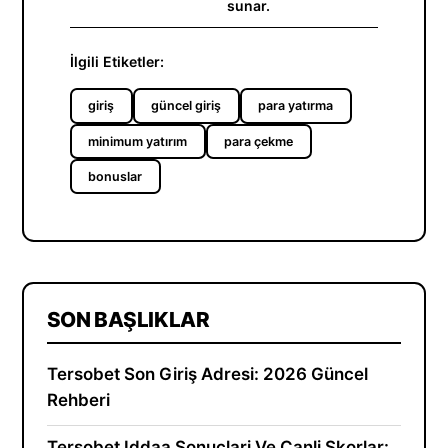
sunar.
İlgili Etiketler:
giriş
güncel giriş
para yatırma
minimum yatırım
para çekme
bonuslar
SON BAŞLIKLAR
Tersobet Son Giriş Adresi: 2026 Güncel
Rehberi
Tersobet Iddaa Sonuclari Ve Canli Skorlar: