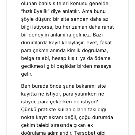
olunan bahis siteleri konusu genelde
“hızlı üyelik” diye anlatılır. Ama bunu
şöyle düşün: bir site senden daha az
bilgi istiyorsa, bu her zaman daha rahat
bir deneyim anlamına gelmez. Bazı
durumlarda kayıt kolaylaşır, evet; fakat
para çekme anında kimlik doğrulama,
belge talebi, hesap kısıtı ya da ödeme
gecikmesi gibi başlıklar birden masaya
gelir.
Ben burada önce şuna bakarım: site
kayıtta ne istiyor, para yatırırken ne
istiyor, para çekerken ne istiyor?
Çünkü pratikte kullanıcıların takıldığı
nokta kayıt ekranı değil, çoğu durumda
çekim talebi sırasında çıkan ek
doğrulama adımlarıdır. Tersobet gibi