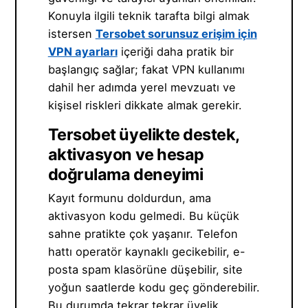
Konuyla ilgili teknik tarafta bilgi almak
istersen
Tersobet sorunsuz erişim için
VPN ayarları
içeriği daha pratik bir
başlangıç sağlar; fakat VPN kullanımı
dahil her adımda yerel mevzuatı ve
kişisel riskleri dikkate almak gerekir.
Tersobet üyelikte destek,
aktivasyon ve hesap
doğrulama deneyimi
Kayıt formunu doldurdun, ama
aktivasyon kodu gelmedi. Bu küçük
sahne pratikte çok yaşanır. Telefon
hattı operatör kaynaklı gecikebilir, e-
posta spam klasörüne düşebilir, site
yoğun saatlerde kodu geç gönderebilir.
Bu durumda tekrar tekrar üyelik