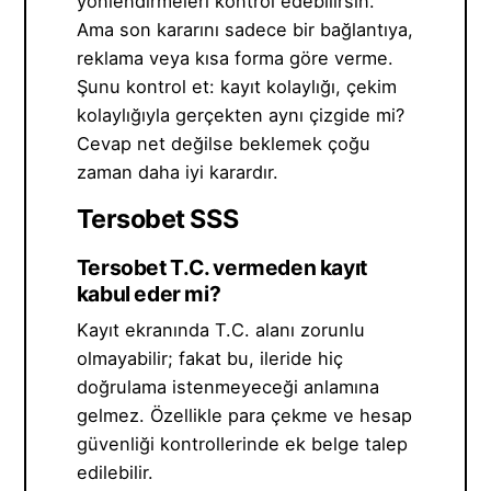
yönlendirmeleri kontrol edebilirsin.
Ama son kararını sadece bir bağlantıya,
reklama veya kısa forma göre verme.
Şunu kontrol et: kayıt kolaylığı, çekim
kolaylığıyla gerçekten aynı çizgide mi?
Cevap net değilse beklemek çoğu
zaman daha iyi karardır.
Tersobet SSS
Tersobet T.C. vermeden kayıt
kabul eder mi?
Kayıt ekranında T.C. alanı zorunlu
olmayabilir; fakat bu, ileride hiç
doğrulama istenmeyeceği anlamına
gelmez. Özellikle para çekme ve hesap
güvenliği kontrollerinde ek belge talep
edilebilir.