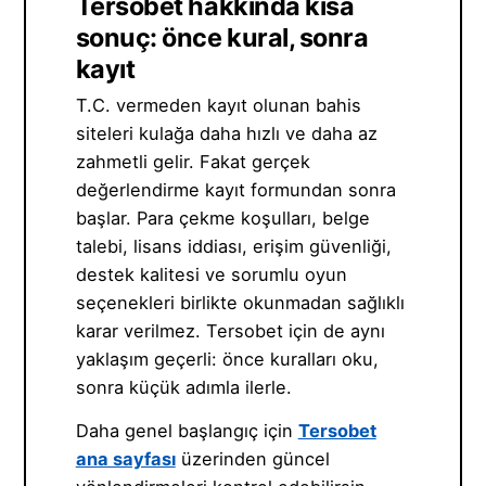
Tersobet hakkında kısa
sonuç: önce kural, sonra
kayıt
T.C. vermeden kayıt olunan bahis
siteleri kulağa daha hızlı ve daha az
zahmetli gelir. Fakat gerçek
değerlendirme kayıt formundan sonra
başlar. Para çekme koşulları, belge
talebi, lisans iddiası, erişim güvenliği,
destek kalitesi ve sorumlu oyun
seçenekleri birlikte okunmadan sağlıklı
karar verilmez. Tersobet için de aynı
yaklaşım geçerli: önce kuralları oku,
sonra küçük adımla ilerle.
Daha genel başlangıç için
Tersobet
ana sayfası
üzerinden güncel