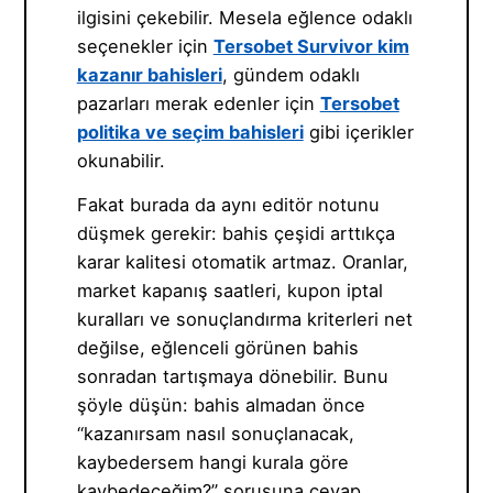
ilgisini çekebilir. Mesela eğlence odaklı
seçenekler için
Tersobet Survivor kim
kazanır bahisleri
, gündem odaklı
pazarları merak edenler için
Tersobet
politika ve seçim bahisleri
gibi içerikler
okunabilir.
Fakat burada da aynı editör notunu
düşmek gerekir: bahis çeşidi arttıkça
karar kalitesi otomatik artmaz. Oranlar,
market kapanış saatleri, kupon iptal
kuralları ve sonuçlandırma kriterleri net
değilse, eğlenceli görünen bahis
sonradan tartışmaya dönebilir. Bunu
şöyle düşün: bahis almadan önce
“kazanırsam nasıl sonuçlanacak,
kaybedersem hangi kurala göre
kaybedeceğim?” sorusuna cevap