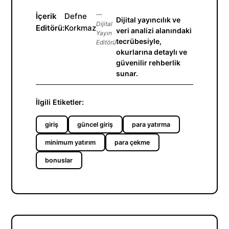
İçerik
Defne
—
Dijital yayıncılık ve
Dijital
Editörü:
Korkmaz
veri analizi alanındaki
Yayın
tecrübesiyle,
Editörü
okurlarına detaylı ve
güvenilir rehberlik
sunar.
İlgili Etiketler:
giriş
güncel giriş
para yatırma
minimum yatırım
para çekme
bonuslar