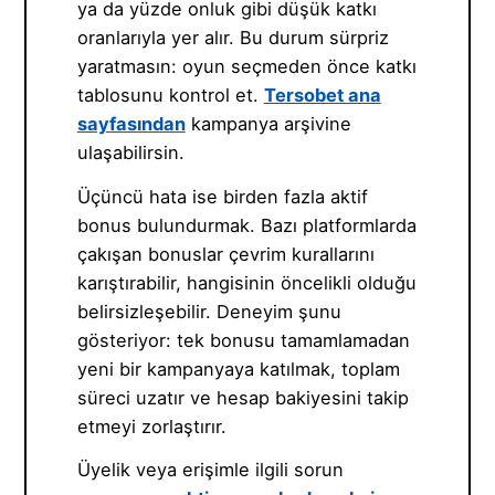
ya da yüzde onluk gibi düşük katkı
oranlarıyla yer alır. Bu durum sürpriz
yaratmasın: oyun seçmeden önce katkı
tablosunu kontrol et.
Tersobet ana
sayfasından
kampanya arşivine
ulaşabilirsin.
Üçüncü hata ise birden fazla aktif
bonus bulundurmak. Bazı platformlarda
çakışan bonuslar çevrim kurallarını
karıştırabilir, hangisinin öncelikli olduğu
belirsizleşebilir. Deneyim şunu
gösteriyor: tek bonusu tamamlamadan
yeni bir kampanyaya katılmak, toplam
süreci uzatır ve hesap bakiyesini takip
etmeyi zorlaştırır.
Üyelik veya erişimle ilgili sorun