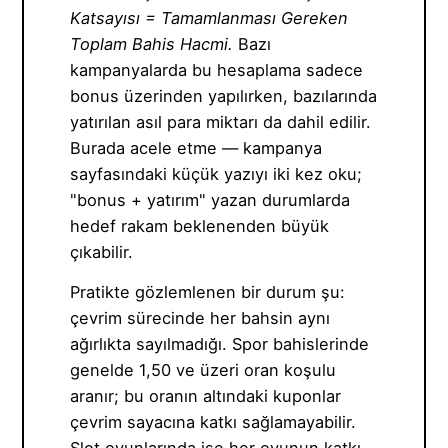
Katsayısı = Tamamlanması Gereken
Toplam Bahis Hacmi.
Bazı
kampanyalarda bu hesaplama sadece
bonus üzerinden yapılırken, bazılarında
yatırılan asıl para miktarı da dahil edilir.
Burada acele etme — kampanya
sayfasındaki küçük yazıyı iki kez oku;
"bonus + yatırım" yazan durumlarda
hedef rakam beklenenden büyük
çıkabilir.
Pratikte gözlemlenen bir durum şu:
çevrim sürecinde her bahsin aynı
ağırlıkta sayılmadığı. Spor bahislerinde
genelde 1,50 ve üzeri oran koşulu
aranır; bu oranın altındaki kuponlar
çevrim sayacına katkı sağlamayabilir.
Slot oyunlarında ise her oyunun katkı