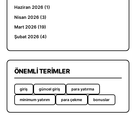
Haziran 2026 (1)
Nisan 2026 (3)
Mart 2026 (19)
Şubat 2026 (4)
ÖNEMLI TERIMLER
giriş
güncel giriş
para yatırma
minimum yatırım
para çekme
bonuslar