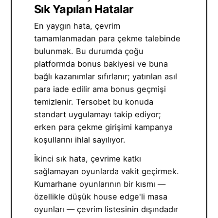
Sık Yapılan Hatalar
En yaygın hata, çevrim
tamamlanmadan para çekme talebinde
bulunmak. Bu durumda çoğu
platformda bonus bakiyesi ve buna
bağlı kazanımlar sıfırlanır; yatırılan asıl
para iade edilir ama bonus geçmişi
temizlenir. Tersobet bu konuda
standart uygulamayı takip ediyor;
erken para çekme girişimi kampanya
koşullarını ihlal sayılıyor.
İkinci sık hata, çevrime katkı
sağlamayan oyunlarda vakit geçirmek.
Kumarhane oyunlarının bir kısmı —
özellikle düşük house edge'li masa
oyunları — çevrim listesinin dışındadır