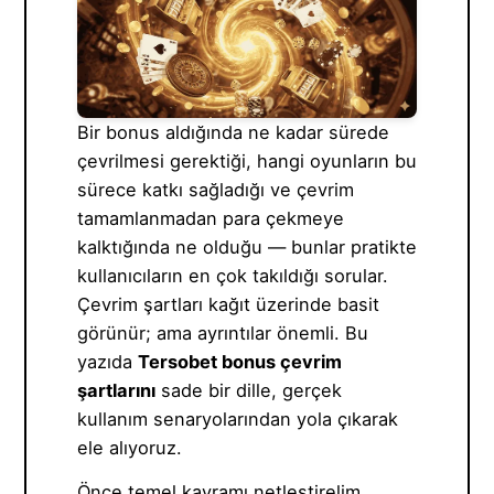
Bir bonus aldığında ne kadar sürede
çevrilmesi gerektiği, hangi oyunların bu
sürece katkı sağladığı ve çevrim
tamamlanmadan para çekmeye
kalktığında ne olduğu — bunlar pratikte
kullanıcıların en çok takıldığı sorular.
Çevrim şartları kağıt üzerinde basit
görünür; ama ayrıntılar önemli. Bu
yazıda
Tersobet bonus çevrim
şartlarını
sade bir dille, gerçek
kullanım senaryolarından yola çıkarak
ele alıyoruz.
Önce temel kavramı netleştirelim.