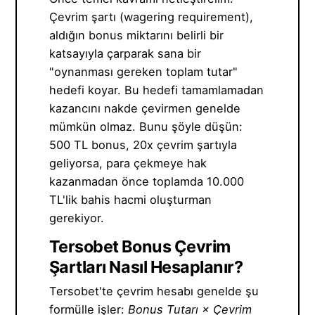
Çevrim şartı (wagering requirement),
aldığın bonus miktarını belirli bir
katsayıyla çarparak sana bir
"oynanması gereken toplam tutar"
hedefi koyar. Bu hedefi tamamlamadan
kazancını nakde çevirmen genelde
mümkün olmaz. Bunu şöyle düşün:
500 TL bonus, 20x çevrim şartıyla
geliyorsa, para çekmeye hak
kazanmadan önce toplamda 10.000
TL'lik bahis hacmi oluşturman
gerekiyor.
Tersobet Bonus Çevrim
Şartları Nasıl Hesaplanır?
Tersobet'te çevrim hesabı genelde şu
formülle işler:
Bonus Tutarı × Çevrim