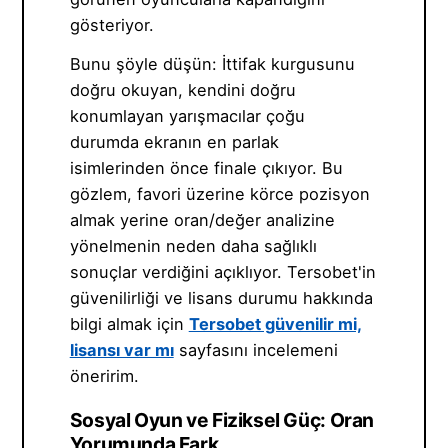
gösteriyor.
Bunu şöyle düşün: İttifak kurgusunu
doğru okuyan, kendini doğru
konumlayan yarışmacılar çoğu
durumda ekranın en parlak
isimlerinden önce finale çıkıyor. Bu
gözlem, favori üzerine körce pozisyon
almak yerine oran/değer analizine
yönelmenin neden daha sağlıklı
sonuçlar verdiğini açıklıyor. Tersobet'in
güvenilirliği ve lisans durumu hakkında
bilgi almak için
Tersobet güvenilir mi,
lisansı var mı
sayfasını incelemeni
öneririm.
Sosyal Oyun ve Fiziksel Güç: Oran
Yorumunda Fark