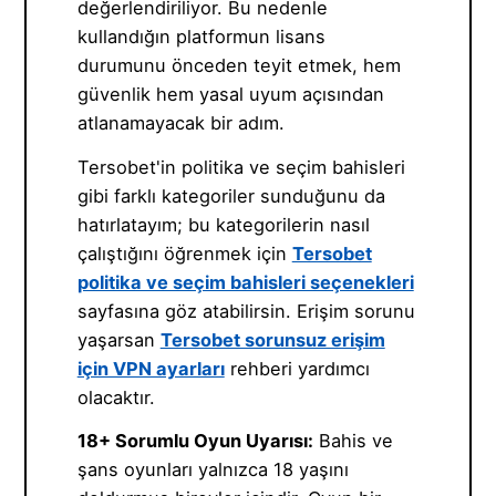
değerlendiriliyor. Bu nedenle
kullandığın platformun lisans
durumunu önceden teyit etmek, hem
güvenlik hem yasal uyum açısından
atlanamayacak bir adım.
Tersobet'in politika ve seçim bahisleri
gibi farklı kategoriler sunduğunu da
hatırlatayım; bu kategorilerin nasıl
çalıştığını öğrenmek için
Tersobet
politika ve seçim bahisleri seçenekleri
sayfasına göz atabilirsin. Erişim sorunu
yaşarsan
Tersobet sorunsuz erişim
için VPN ayarları
rehberi yardımcı
olacaktır.
18+ Sorumlu Oyun Uyarısı:
Bahis ve
şans oyunları yalnızca 18 yaşını