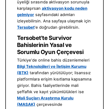
üyeliği sırasında aktivasyon sorunuyla
karşılaşırsan
aktivasyon kodu neden
gelmiyor
sayfasındaki adımları
izleyebilirsin. Ana sayfaya ulaşmak için
Tersobet
'e doğrudan girebilirsin.
Tersobet'te Survivor
Bahislerinin Yasal ve
Sorumlu Oyun Çerçevesi
Türkiye'de online bahis düzenlemeleri
Bilgi Teknolojileri ve İletişim Kurumu
(BTK)
tarafından yürütülüyor; lisanssız
platformlara erişim kısıtlama kapsamına
giriyor. Bahis faaliyetlerinde mali
şeffaflık ve kayıt yükümlülükleri ise
Mali Suçları Araştırma Kurulu
(MASAK)
çerçevesinde