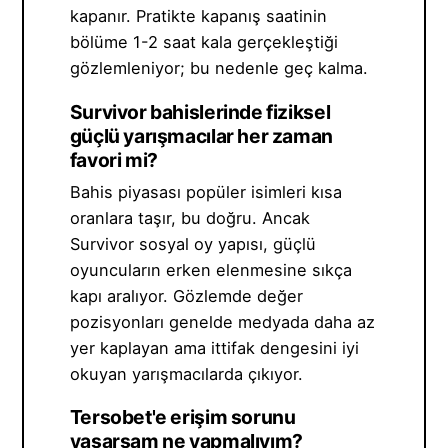
kapanır. Pratikte kapanış saatinin
bölüme 1-2 saat kala gerçekleştiği
gözlemleniyor; bu nedenle geç kalma.
Survivor bahislerinde fiziksel
güçlü yarışmacılar her zaman
favori mi?
Bahis piyasası popüler isimleri kısa
oranlara taşır, bu doğru. Ancak
Survivor sosyal oy yapısı, güçlü
oyuncuların erken elenmesine sıkça
kapı aralıyor. Gözlemde değer
pozisyonları genelde medyada daha az
yer kaplayan ama ittifak dengesini iyi
okuyan yarışmacılarda çıkıyor.
Tersobet'e erişim sorunu
yaşarsam ne yapmalıyım?