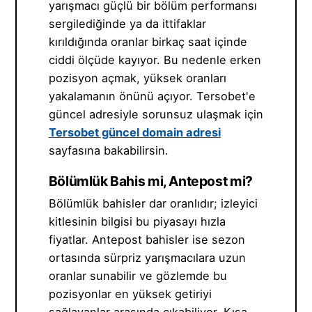
yarışmacı güçlü bir bölüm performansı
sergilediğinde ya da ittifaklar
kırıldığında oranlar birkaç saat içinde
ciddi ölçüde kayıyor. Bu nedenle erken
pozisyon açmak, yüksek oranları
yakalamanın önünü açıyor. Tersobet'e
güncel adresiyle sorunsuz ulaşmak için
Tersobet güncel domain adresi
sayfasına bakabilirsin.
Bölümlük Bahis mi, Antepost mi?
Bölümlük bahisler dar oranlıdır; izleyici
kitlesinin bilgisi bu piyasayı hızla
fiyatlar. Antepost bahisler ise sezon
ortasında sürpriz yarışmacılara uzun
oranlar sunabilir ve gözlemde bu
pozisyonlar en yüksek getiriyi
sağlayanlar arasında çıkabiliyor. Kısa