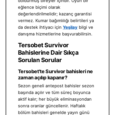
doldurmuş bireyler içindir. Oyun bir
eğlence biçimi olarak
değerlendirilmelidir; kazanç garantisi
vermez. Kumar bağımlılığı belirtileri ya
da destek ihtiyacı için
Yeşilay
bilgi ve
danışma hizmetlerine başvurabilirsin.
Tersobet Survivor
Bahislerine Dair Sıkça
Sorulan Sorular
Tersobet'te Survivor bahisleri ne
zaman açılıp kapanır?
Sezon geneli antepost bahisler sezon
başında açılır ve tüm süreç boyunca
aktif kalır; her büyük eliminasyondan
sonra oranlar güncellenir. Haftalık
bölüm bahisleri genelde yayın günü