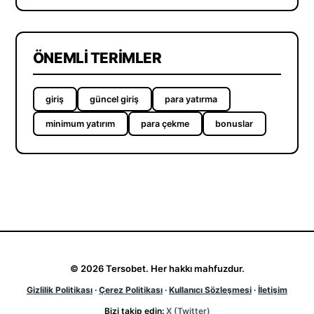
ÖNEMLI TERIMLER
giriş
güncel giriş
para yatırma
minimum yatırım
para çekme
bonuslar
© 2026 Tersobet. Her hakkı mahfuzdur.
Gizlilik Politikası
·
Çerez Politikası
·
Kullanıcı Sözleşmesi
·
İletişim
Bizi takip edin:
X (Twitter)