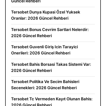
Güncel Rehberi
Tersobet Dunya Kupasi Özel Yuksek
Oranlar: 2026 Güncel Rehberi
Tersobet Bonus Cevrim Sartlari Nelerdir:
2026 Güncel Rehberi
Tersobet Guvenli Giriş Icin Tarayici
Onerileri: 2026 Güncel Rehberi
Tersobet Bahis Borsasi Takas Sistemi Var:
2026 Güncel Rehberi
Tersobet Politika Ve Secim Bahisleri
Secenekleri: 2026 Güncel Rehberi
Tersobet Tc Vermeden Kayıt Olunan Bahis:
2026 Güncel Rehberi