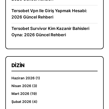
Tersobet Vpn Ile Giriş Yapmak Hesabi:
2026 Güncel Rehberi
Tersobet Survivor Kim Kazanir Bahisleri
Oyna: 2026 Güncel Rehberi
DIZIN
Haziran 2026 (1)
Nisan 2026 (3)
Mart 2026 (19)
Şubat 2026 (4)