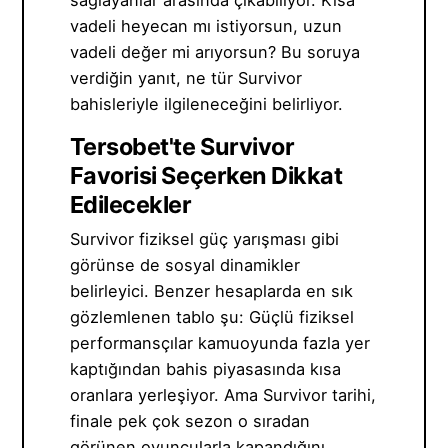
vadeli heyecan mı istiyorsun, uzun
vadeli değer mi arıyorsun? Bu soruya
verdiğin yanıt, ne tür Survivor
bahisleriyle ilgileneceğini belirliyor.
Tersobet'te Survivor
Favorisi Seçerken Dikkat
Edilecekler
Survivor fiziksel güç yarışması gibi
görünse de sosyal dinamikler
belirleyici. Benzer hesaplarda en sık
gözlemlenen tablo şu: Güçlü fiziksel
performansçılar kamuoyunda fazla yer
kaptığından bahis piyasasında kısa
oranlara yerleşiyor. Ama Survivor tarihi,
finale pek çok sezon o sıradan
görünen oyuncularla kapandığını