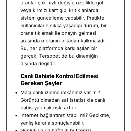
oranlar çok hızlı değişir, özellikle gol
veya kırmızı kart gibi kritik anlarda
sistem güncelleme yapabilir. Pratikte
kullanıcıların sıkça yaşadığı durum, bir
orana tıklamak ile onayın gelmesi
arasında o oranın ortadan kalkmasıdır.
Bu, her platformda karşılaşılan bir
gerçek, Tersobet de bu dinamiğin
dışında değildir.
Canlı Bahiste Kontrol Edilmesi
Gereken Şeyler
Maçı canlı izleme imkânınız var mı?
Görüntü olmadan saf istatistikle canlı
bahis yapmak riski artırır.
İnternet bağlantınız stabil mi? Gecikme,
yanlış kararla sonuçlanabilir.
Günlük ya da haftalık bütçenizi