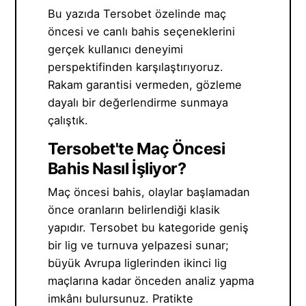
Bu yazıda Tersobet özelinde maç
öncesi ve canlı bahis seçeneklerini
gerçek kullanıcı deneyimi
perspektifinden karşılaştırıyoruz.
Rakam garantisi vermeden, gözleme
dayalı bir değerlendirme sunmaya
çalıştık.
Tersobet'te Maç Öncesi
Bahis Nasıl İşliyor?
Maç öncesi bahis, olaylar başlamadan
önce oranların belirlendiği klasik
yapıdır. Tersobet bu kategoride geniş
bir lig ve turnuva yelpazesi sunar;
büyük Avrupa liglerinden ikinci lig
maçlarına kadar önceden analiz yapma
imkânı bulursunuz. Pratikte