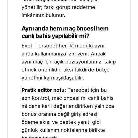
yönetilir; farkı görüp reddetme
imkânınız bulunur.
Aynı anda hem maç öncesi hem
canlı bahis yapılabilir mi?
Evet, Tersobet her iki modülü aynı
anda kullanmanıza izin verir. Ancak
aynı maç için açık pozisyonlarınızı takip
etmek önemlidir; aksi takdirde bütçe
yönetimi karmaşıklaşabilir.
Pratik editör notu:
Tersobet için bu
son kontrol, mac oncesi mi canli bahis
mi daha karli değerlendirirken yalnızca
bonus oranına değil giriş adresi,
ödeme akışı ve destek yanıtı gibi
günlük kullanım noktalarına birlikte
bakmayı önerir.