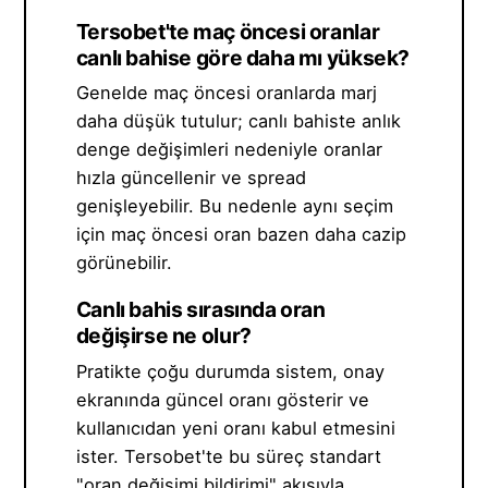
Tersobet'te maç öncesi oranlar
canlı bahise göre daha mı yüksek?
Genelde maç öncesi oranlarda marj
daha düşük tutulur; canlı bahiste anlık
denge değişimleri nedeniyle oranlar
hızla güncellenir ve spread
genişleyebilir. Bu nedenle aynı seçim
için maç öncesi oran bazen daha cazip
görünebilir.
Canlı bahis sırasında oran
değişirse ne olur?
Pratikte çoğu durumda sistem, onay
ekranında güncel oranı gösterir ve
kullanıcıdan yeni oranı kabul etmesini
ister. Tersobet'te bu süreç standart
"oran değişimi bildirimi" akışıyla