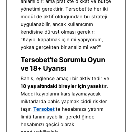
anlamlıdır; ama pratikte dikkat ve bütçe
yönetimi gerektirir. Tersobet'te her iki
modül de aktif olduğundan bu strateji
uygulanabilir, ancak kullanıcının
kendisine dürüst olması gerekir:
"Kayıbı kapatmak için mi yapıyorum,
yoksa gerçekten bir analiz mi var?"
Tersobet'te Sorumlu Oyun
ve 18+ Uyarısı
Bahis, eğlence amaçlı bir aktivitedir ve
18 yaş altındaki bireyler için yasaktır
.
Maddi kayıplarını karşılayamayacak
miktarlarda bahis yapmak ciddi riskler
taşır.
Tersobet
'te hesabınıza yatırım
limiti tanımlayabilir, gerektiğinde
hesabınızı geçici olarak
dondurabilirsiniz.