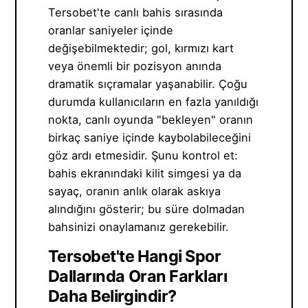
Tersobet'te canlı bahis sırasında
oranlar saniyeler içinde
değişebilmektedir; gol, kırmızı kart
veya önemli bir pozisyon anında
dramatik sıçramalar yaşanabilir. Çoğu
durumda kullanıcıların en fazla yanıldığı
nokta, canlı oyunda "bekleyen" oranın
birkaç saniye içinde kaybolabileceğini
göz ardı etmesidir. Şunu kontrol et:
bahis ekranındaki kilit simgesi ya da
sayaç, oranın anlık olarak askıya
alındığını gösterir; bu süre dolmadan
bahsinizi onaylamanız gerekebilir.
Tersobet'te Hangi Spor
Dallarında Oran Farkları
Daha Belirgindir?