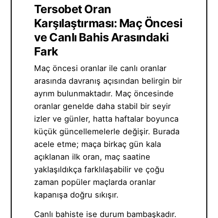
Tersobet Oran
Karşılaştırması: Maç Öncesi
ve Canlı Bahis Arasındaki
Fark
Maç öncesi oranlar ile canlı oranlar
arasında davranış açısından belirgin bir
ayrım bulunmaktadır. Maç öncesinde
oranlar genelde daha stabil bir seyir
izler ve günler, hatta haftalar boyunca
küçük güncellemelerle değişir. Burada
acele etme; maça birkaç gün kala
açıklanan ilk oran, maç saatine
yaklaşıldıkça farklılaşabilir ve çoğu
zaman popüler maçlarda oranlar
kapanışa doğru sıkışır.
Canlı bahiste ise durum bambaşkadır.