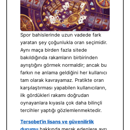
Spor bahislerinde uzun vadede fark
yaratan şey çoğunlukla oran seçimidir.
Aynı maça birden fazla sitede
bakıldığında rakamların birbirinden
ayrıştığını görmek normaldir; ancak bu
farkın ne anlama geldiğini her kullanıcı
tam olarak kavrayamaz. Pratikte oran
karşılaştırması yapabilen kullanıcıların,
ilk gördükleri rakamı doğrudan
oynayanlara kıyasla çok daha bilinçli
tercihler yaptığı gözlemlenmektedir.
Tersobet'in lisans ve güvenilirlik
durumu
hakkında merak edenlere ayrı