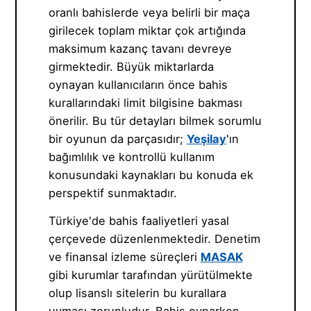
oranlı bahislerde veya belirli bir maça
girilecek toplam miktar çok artığında
maksimum kazanç tavanı devreye
girmektedir. Büyük miktarlarda
oynayan kullanıcıların önce bahis
kurallarındaki limit bilgisine bakması
önerilir. Bu tür detayları bilmek sorumlu
bir oyunun da parçasıdır;
Yeşilay
'ın
bağımlılık ve kontrollü kullanım
konusundaki kaynakları bu konuda ek
perspektif sunmaktadır.
Türkiye'de bahis faaliyetleri yasal
çerçevede düzenlenmektedir. Denetim
ve finansal izleme süreçleri
MASAK
gibi kurumlar tarafından yürütülmekte
olup lisanslı sitelerin bu kurallara
uyması zorunludur. Bahis oynarken