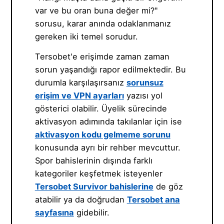
var ve bu oran buna değer mi?"
sorusu, karar anında odaklanmanız
gereken iki temel sorudur.
Tersobet'e erişimde zaman zaman
sorun yaşandığı rapor edilmektedir. Bu
durumla karşılaşırsanız
sorunsuz
erişim ve VPN ayarları
yazısı yol
gösterici olabilir. Üyelik sürecinde
aktivasyon adımında takılanlar için ise
aktivasyon kodu gelmeme sorunu
konusunda ayrı bir rehber mevcuttur.
Spor bahislerinin dışında farklı
kategoriler keşfetmek isteyenler
Tersobet Survivor bahislerine
de göz
atabilir ya da doğrudan
Tersobet ana
sayfasına
gidebilir.