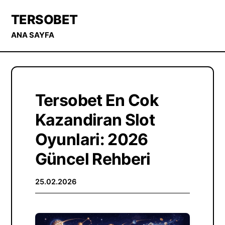
TERSOBET
ANA SAYFA
Tersobet En Cok
Kazandiran Slot
Oyunlari: 2026
Güncel Rehberi
25.02.2026