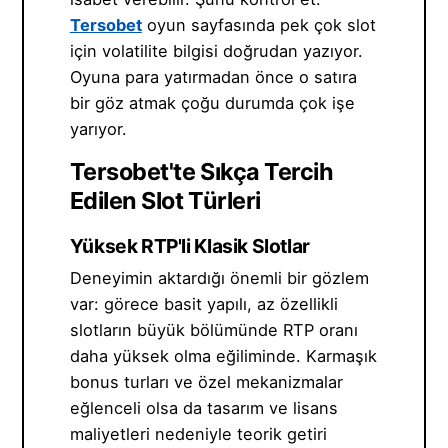
Tersobet
oyun sayfasında pek çok slot
için volatilite bilgisi doğrudan yazıyor.
Oyuna para yatırmadan önce o satıra
bir göz atmak çoğu durumda çok işe
yarıyor.
Tersobet'te Sıkça Tercih
Edilen Slot Türleri
Yüksek RTP'li Klasik Slotlar
Deneyimin aktardığı önemli bir gözlem
var: görece basit yapılı, az özellikli
slotların büyük bölümünde RTP oranı
daha yüksek olma eğiliminde. Karmaşık
bonus turları ve özel mekanizmalar
eğlenceli olsa da tasarım ve lisans
maliyetleri nedeniyle teorik getiri