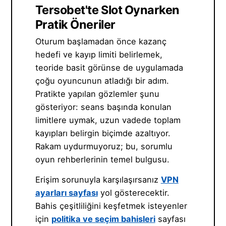
Tersobet'te Slot Oynarken
Pratik Öneriler
Oturum başlamadan önce kazanç
hedefi ve kayıp limiti belirlemek,
teoride basit görünse de uygulamada
çoğu oyuncunun atladığı bir adım.
Pratikte yapılan gözlemler şunu
gösteriyor: seans başında konulan
limitlere uymak, uzun vadede toplam
kayıpları belirgin biçimde azaltıyor.
Rakam uydurmuyoruz; bu, sorumlu
oyun rehberlerinin temel bulgusu.
Erişim sorunuyla karşılaşırsanız
VPN
ayarları sayfası
yol gösterecektir.
Bahis çeşitliliğini keşfetmek isteyenler
için
politika ve seçim bahisleri
sayfası