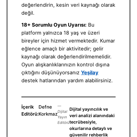
değerlendirin, kesin veri kaynağı olarak
değil.
18+ Sorumlu Oyun Uyarısı:
Bu
platform yalnızca 18 yaş ve üzeri
bireyler için hizmet vermektedir. Kumar
eğlence amaçlı bir aktivitedir; gelir
kaynağı olarak değerlendirilmemelidir.
Oyun alışkanlıklarınızın kontrol dışına
çıktığını düşünüyorsanız
Yeşilay
destek hatlarından yardım alabilirsiniz.
İçerik
Defne
—
Dijital yayıncılık ve
Dijital
Editörü:
Korkmaz
veri analizi alanındaki
Yayın
tecrübesiyle,
Editörü
okurlarına detaylı ve
güvenilir rehberlik