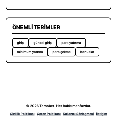
ÖNEMLI TERIMLER
giriş
güncel giriş
para yatırma
minimum yatırım
para çekme
bonuslar
© 2026 Tersobet. Her hakkı mahfuzdur.
Gizlilik Politikası
·
Çerez Politikası
·
Kullanıcı Sözleşmesi
·
İletişim