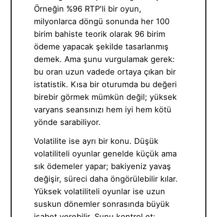
Örneğin %96 RTP'li bir oyun,
milyonlarca döngü sonunda her 100
birim bahiste teorik olarak 96 birim
ödeme yapacak şekilde tasarlanmış
demek. Ama şunu vurgulamak gerek:
bu oran uzun vadede ortaya çıkan bir
istatistik. Kısa bir oturumda bu değeri
birebir görmek mümkün değil; yüksek
varyans seansınızı hem iyi hem kötü
yönde sarabiliyor.
Volatilite ise ayrı bir konu. Düşük
volatiliteli oyunlar genelde küçük ama
sık ödemeler yapar; bakiyeniz yavaş
değişir, süreci daha öngörülebilir kılar.
Yüksek volatiliteli oyunlar ise uzun
suskun dönemler sonrasında büyük
isabet verebilir. Şunu kontrol et: