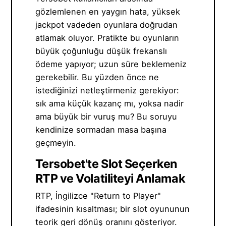
gözlemlenen en yaygın hata, yüksek
jackpot vadeden oyunlara doğrudan
atlamak oluyor. Pratikte bu oyunların
büyük çoğunluğu düşük frekanslı
ödeme yapıyor; uzun süre beklemeniz
gerekebilir. Bu yüzden önce ne
istediğinizi netleştirmeniz gerekiyor:
sık ama küçük kazanç mı, yoksa nadir
ama büyük bir vuruş mu? Bu soruyu
kendinize sormadan masa başına
geçmeyin.
Tersobet'te Slot Seçerken
RTP ve Volatiliteyi Anlamak
RTP, İngilizce "Return to Player"
ifadesinin kısaltması; bir slot oyununun
teorik geri dönüş oranını gösteriyor.