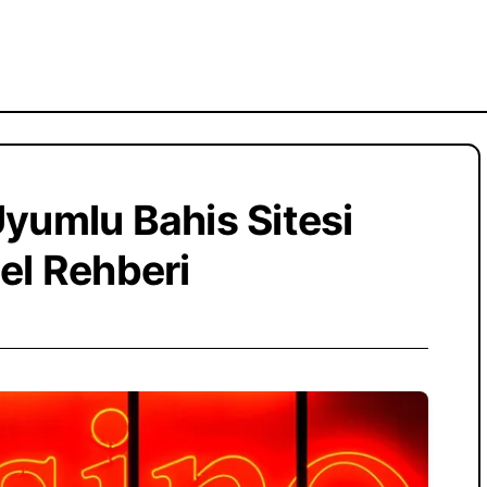
Uyumlu Bahis Sitesi
el Rehberi