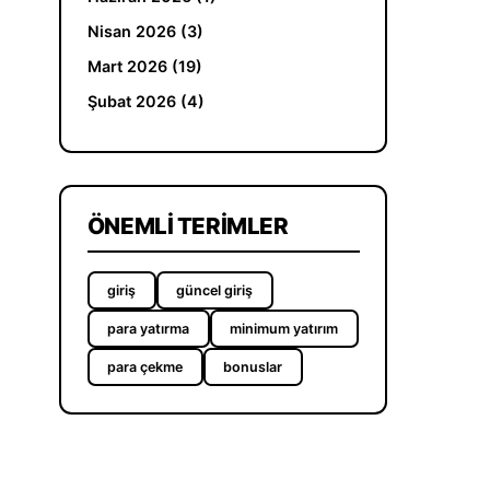
Nisan 2026 (3)
Mart 2026 (19)
Şubat 2026 (4)
ÖNEMLI TERIMLER
giriş
güncel giriş
para yatırma
minimum yatırım
para çekme
bonuslar