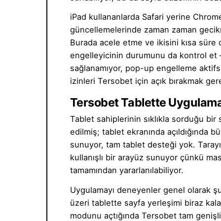
iPad kullananlarda Safari yerine Chrome'
güncellemelerinde zaman zaman gecikme
Burada acele etme ve ikisini kısa süre d
engelleyicinin durumunu da kontrol et —
sağlanamıyor, pop-up engelleme aktifse
izinleri Tersobet için açık bırakmak gere
Tersobet Tablette Uygulama
Tablet sahiplerinin sıklıkla sorduğu bir
edilmiş; tablet ekranında açıldığında 
sunuyor, tam tablet desteği yok. Taray
kullanışlı bir arayüz sunuyor çünkü mas
tamamından yararlanılabiliyor.
Uygulamayı deneyenler genel olarak şu
üzeri tablette sayfa yerleşimi biraz kala
modunu açtığında Tersobet tam genişliğe