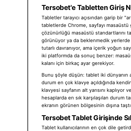
Tersobet'e Tabletten Giriş N
Tabletler tarayıcı açısından garip bir 
tabletlerde Chrome, sayfayı masaüstü g
çözünürlüğü masaüstü standartlarını t
görünüyor ya da beklenmedik yerlerde ç
tutarlı davranıyor, ama içerik yoğun sa
iki platformda da sonuç benzer: masaüs
kalanı için birkaç ayar gerekiyor.
Bunu şöyle düşün: tablet iki dünyanın a
durum en çok klavye açıldığında kendin
klavyesi sayfanın alt yarısını kaplıyor 
hesaplarda en sık karşılaşılan durum 
ekranın görünen bölgesinin dışına taştı
Tersobet Tablet Girişinde S
Tablet kullanıcılarının en çok dile get