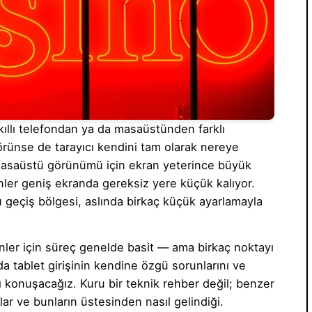
akıllı telefondan ya da masaüstünden farklı
 görünse de tarayıcı kendini tam olarak nereye
masaüstü görünümü için ekran yeterince büyük
nler geniş ekranda gereksiz yere küçük kalıyor.
 bu geçiş bölgesi, aslında birkaç küçük ayarlamayla
nler için süreç genelde basit — ama birkaç noktayı
a tablet girişinin kendine özgü sorunlarını ve
rı konuşacağız. Kuru bir teknik rehber değil; benzer
 ve bunların üstesinden nasıl gelindiği.