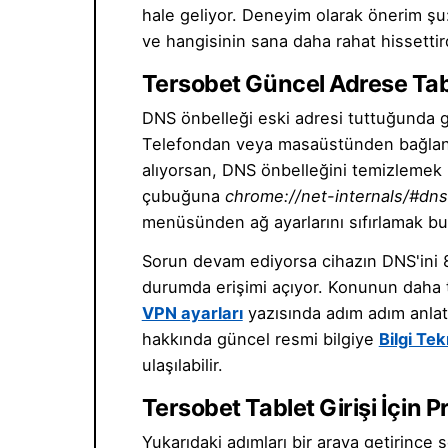
hale geliyor. Deneyim olarak önerim şu
ve hangisinin sana daha rahat hissettird
Tersobet Güncel Adrese Tab
DNS önbelleği eski adresi tuttuğunda g
Telefondan veya masaüstünden bağlanab
alıyorsan, DNS önbelleğini temizlemek 
çubuğuna
chrome://net-internals/#dns
menüsünden ağ ayarlarını sıfırlamak bu
Sorun devam ediyorsa cihazın DNS'ini 8.
durumda erişimi açıyor. Konunun daha 
VPN ayarları
yazısında adım adım anlatt
hakkında güncel resmi bilgiye
Bilgi Tek
ulaşılabilir.
Tersobet Tablet Girişi İçin Pr
Yukarıdaki adımları bir araya getirince şö